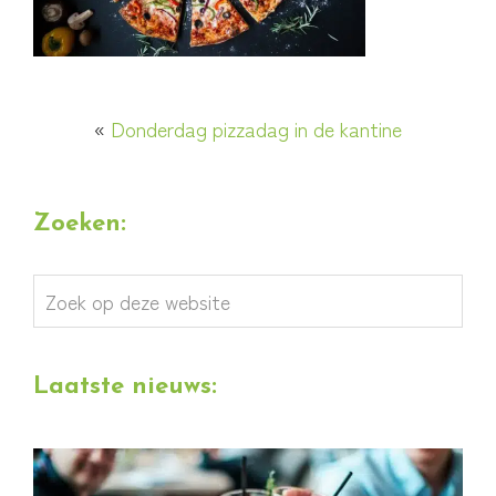
«
Donderdag pizzadag in de kantine
Zoeken:
Zoek
op
deze
Laatste nieuws:
website