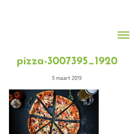
Door
Best
naar
de
Fit
hoofd
Toggle
inhoud
Fysiotherapie
pizza-3007395_1920
5 maart 2019