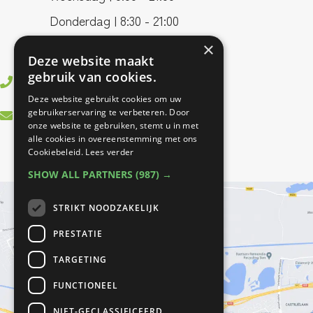
Donderdag | 8:30 - 21:00
Vrijdag | 8:00 - 17:00
×
Deze website maakt
gebruik van cookies.
0499 - 37 83 55
Deze website gebruikt cookies om uw
info@bestfitfysiotherapie.nl
gebruikerservaring te verbeteren. Door
onze website te gebruiken, stemt u in met
alle cookies in overeenstemming met ons
Cookiebeleid.
Lees verder
SHOW ALL PARTNERS
(987) →
STRIKT NOODZAKELIJK
PRESTATIE
TARGETING
FUNCTIONEEL
NIET-GECLASSIFICEERD