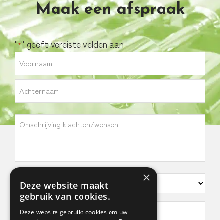
Maak een afspraak
"
" geeft vereiste velden aan
*
Naam
*
Voornaam
Achternaam
Omschrijving
klachten/wensen
×
Kies
Deze website maakt
een
gebruik van cookies.
vestiging
Voorkeursdagen
Deze website gebruikt cookies om uw