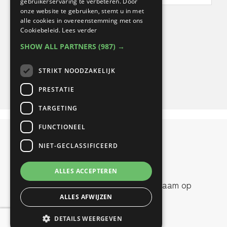
en
*
gebruikerservaring te verbeteren. Door
onze website te gebruiken, stemt u in met
tijden
alle cookies in overeenstemming met ons
Cookiebeleid.
Lees verder
SHOW ALL PARTNERS
(987) →
STRIKT NOODZAKELIJK
PRESTATIE
TARGETING
FUNCTIONEEL
Contact info
NIET-GECLASSIFICEERD
ALLES ACCEPTEREN
Onze therapeuten zijn werkzaam op
ALLES AFWIJZEN
twee locaties:
DETAILS WEERGEVEN