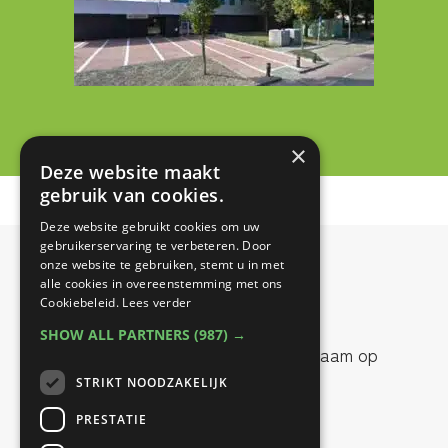
×
Deze website maakt
gebruik van cookies.
Deze website gebruikt cookies om uw
gebruikerservaring te verbeteren. Door
onze website te gebruiken, stemt u in met
Contact info
alle cookies in overeenstemming met ons
Cookiebeleid.
Lees verder
SHOW ALL PARTNERS
(987) →
Onze therapeuten zijn werkzaam op
STRIKT NOODZAKELIJK
twee locaties:
PRESTATIE
Best Fit Fysiotherapie