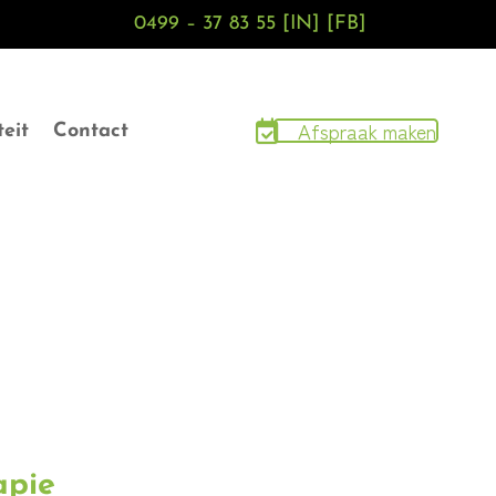
0499 – 37 83 55
[IN]
[FB]
Afspraak maken
teit
Contact
apie