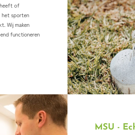
 heeft of
s het sporten
kt. Wij maken
gend functioneren
MSU - Ec