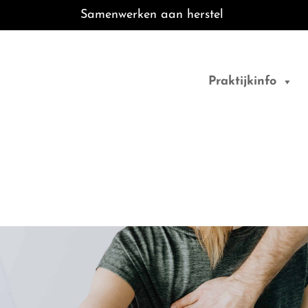
Samenwerken aan herstel
Door
Best Fit
naar
Praktijkinfo
de
Fysiotherapie
hoofd
inhoud