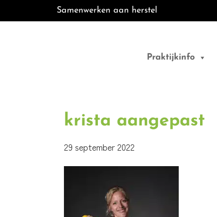
Samenwerken aan herstel
Door
Best Fit
naar
Praktijkinfo
de
Fysiotherapie
hoofd
inhoud
krista aangepast
29 september 2022