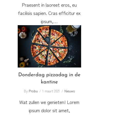
Praesent in laoreet eros, eu
facilisis sapien. Cras efficitur ex
ipsum,…
Donderdag pizzadag in de
kantine
Donderdag pizzadag in de
kantine
By
Probu
1 maart 2021
Nieuws
Wat zullen we genieten! Lorem
ipsum dolor sit amet,