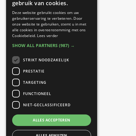
werkzaam op twee
gebruik van cookies.
locaties:
Deze website gebruikt cookies om uw
gebruikerservaring te verbeteren. Door
onze website te gebruiken, stemt u in met
Best Fit Fysiotherapie
alle cookies in overeenstemming met ons
Cookiebeleid.
Lees verder
Sporthal Naestenbest |
SHOW ALL PARTNERS
(987) →
Prinses Beatrixlaan 27 |
5684 GJ Best
STRIKT NOODZAKELIJK
PRESTATIE
B Fit Fysio
TARGETING
040 Fit |
FUNCTIONEEL
Eindhovenseweg 26 |
NIET-GECLASSIFICEERD
5683 KH Best
ALLES ACCEPTEREN
ALLES AFWIJZEN