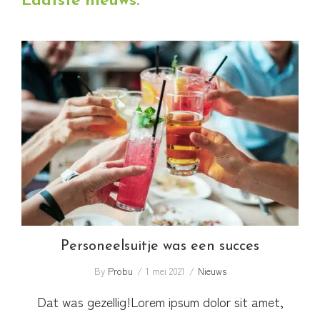
Laatste nieuws:
website
Personeelsuitje was een succes
Personeelsuitje was een succes
By
Probu
1 mei 2021
Nieuws
Dat was gezellig!Lorem ipsum dolor sit amet,