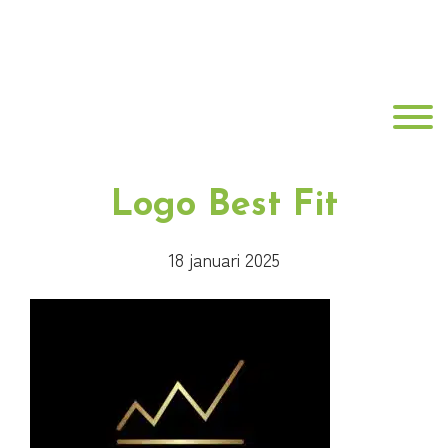
Door
Best
naar
de
Fit
hoofd
Toggle
inhoud
Fysiotherapie
Logo Best Fit
18 januari 2025