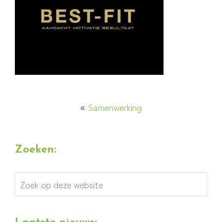
«
Samenwerking
Zoeken:
Zoek
op
deze