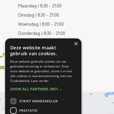
Maandag | 8:30 - 21:00
Dinsdag | 8:30 - 21:00
Woensdag | 8:00 - 21:00
Donderdag | 8:30 - 21:00
Vrijdag | 8:00 - 17:00
×
Deze website maakt
gebruik van cookies.
0499 - 37 83 55
Deze website gebruikt cookies om uw
info@bestfitfysiotherapie.nl
gebruikerservaring te verbeteren. Door
onze website te gebruiken, stemt u in met
alle cookies in overeenstemming met ons
Cookiebeleid.
Lees verder
SHOW ALL PARTNERS
(987) →
STRIKT NOODZAKELIJK
PRESTATIE