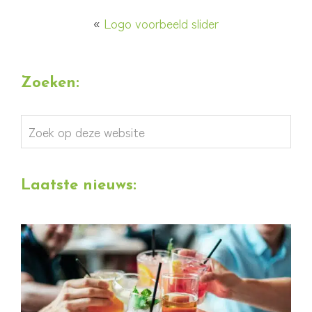
«
Logo voorbeeld slider
Zoeken:
Zoek
op
deze
Laatste nieuws:
website