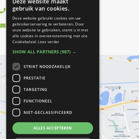
Deze website maakt
gebruik van cookies.
0499 - 37 83 55
Deze website gebruikt cookies om uw
info@bestfitfysiotherapie.nl
gebruikerservaring te verbeteren. Door
onze website te gebruiken, stemt u in met
alle cookies in overeenstemming met ons
Cookiebeleid.
Lees verder
SHOW ALL PARTNERS
(987) →
STRIKT NOODZAKELIJK
PRESTATIE
TARGETING
FUNCTIONEEL
NIET-GECLASSIFICEERD
ALLES ACCEPTEREN