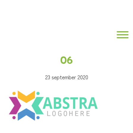
Door
Best
naar
de
Fit
hoofd
Toggle
inhoud
Fysiotherapie
06
23 september 2020