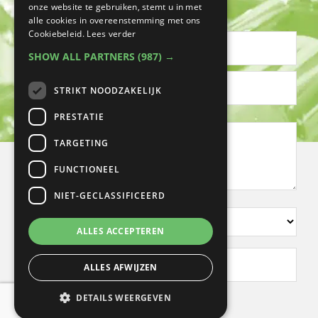
onze website te gebruiken, stemt u in met
"
" geeft vereiste velden aan
alle cookies in overeenstemming met ons
*
Cookiebeleid.
Lees verder
Naam
SHOW ALL PARTNERS
(987) →
*
Voornaam
STRIKT NOODZAKELIJK
Achternaam
PRESTATIE
Omschrijving
TARGETING
klachten/wensen
FUNCTIONEEL
NIET-GECLASSIFICEERD
Kies
ALLES ACCEPTEREN
een
vestiging
Voorkeursdagen
ALLES AFWIJZEN
en
*
tijden
DETAILS WEERGEVEN