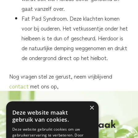
gaat vanzelf over.
Fat Pad Syndroom. Deze klachten komen
voor bij ouderen. Het vetkussentje onder het
hielbeen is te dun of gescheurd. Hierdoor is
de natuurlijke demping weggenomen en drukt
de ondergrond direct op het hielbot.
Nog vragen stel ze gerust, neem vrijblijvend
contact
met ons op,
×
Deze website maakt
gebruik van cookies.
Maak een afspraak
Deze website gebruikt cookies om uw
gebruikerservaring te verbeteren. Door