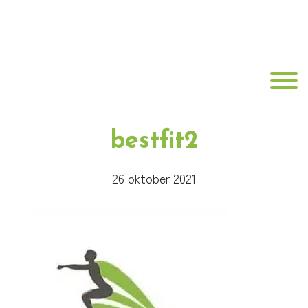
Door
Best
naar
de
Fit
hoofd
Toggle
inhoud
Fysiotherapie
bestfit2
26 oktober 2021