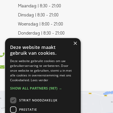
Maandag | 8:30 - 21:00
Dinsdag | 8:30 - 21:00
Woensdag | 8:00 - 21:00
Donderdag | 8:30 - 21:00
Vrijdag | 8:00 - 17:00
×
Deze website maakt
gebruik van cookies.
0499 - 37 83 55
Deze website gebruikt cookies om uw
info@bestfitfysiotherapie.nl
gebruikerservaring te verbeteren. Door
onze website te gebruiken, stemt u in met
alle cookies in overeenstemming met ons
Cookiebeleid.
Lees verder
SHOW ALL PARTNERS
(987) →
STRIKT NOODZAKELIJK
PRESTATIE