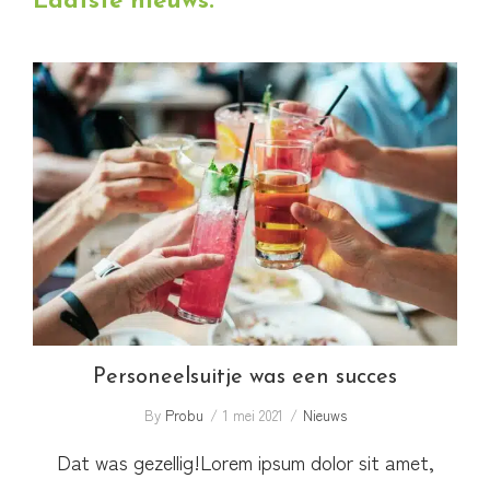
Laatste nieuws:
website
Personeelsuitje was een succes
Personeelsuitje was een succes
By
Probu
1 mei 2021
Nieuws
Dat was gezellig!Lorem ipsum dolor sit amet,