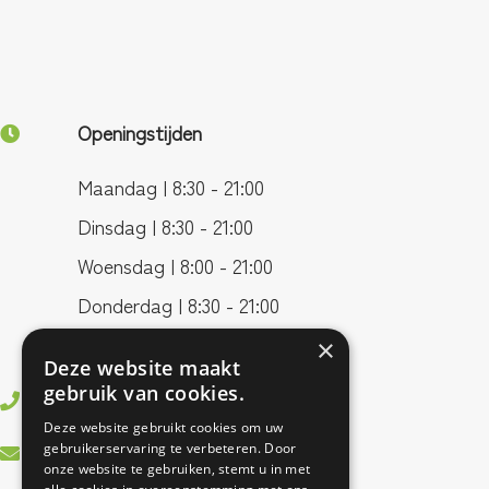
Openingstijden
Maandag | 8:30 - 21:00
Dinsdag | 8:30 - 21:00
Woensdag | 8:00 - 21:00
Donderdag | 8:30 - 21:00
Vrijdag | 8:00 - 17:00
×
Deze website maakt
gebruik van cookies.
0499 - 37 83 55
Deze website gebruikt cookies om uw
info@bestfitfysiotherapie.nl
gebruikerservaring te verbeteren. Door
onze website te gebruiken, stemt u in met