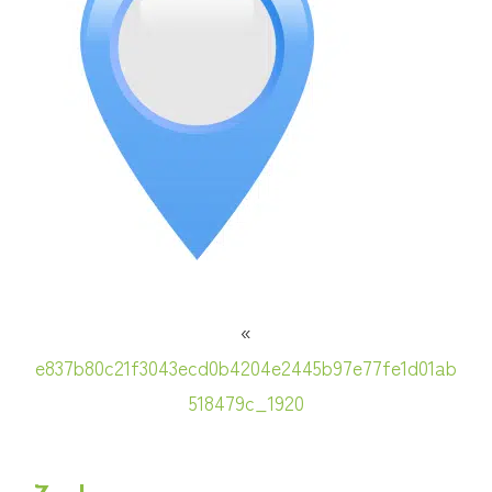
«
e837b80c21f3043ecd0b4204e2445b97e77fe1d01ab
518479c_1920