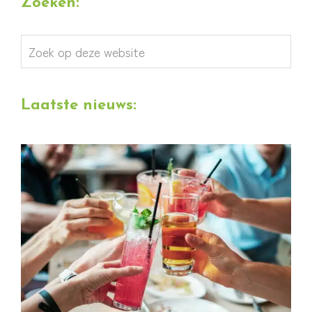
Zoeken:
Zoek
op
deze
Laatste nieuws:
website
Personeelsuitje was een succes