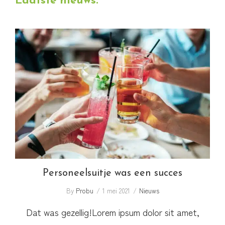
Laatste nieuws:
website
Personeelsuitje was een succes
Personeelsuitje was een succes
By
Probu
1 mei 2021
Nieuws
Dat was gezellig!Lorem ipsum dolor sit amet,