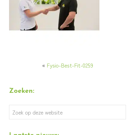
«
Fysio-Best-Fit-0259
Zoeken:
Zoek
op
deze