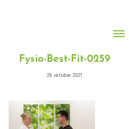
Door
Best
naar
de
Fit
hoofd
Toggle
inhoud
Fysiotherapie
Fysio-Best-Fit-0259
26 oktober 2021