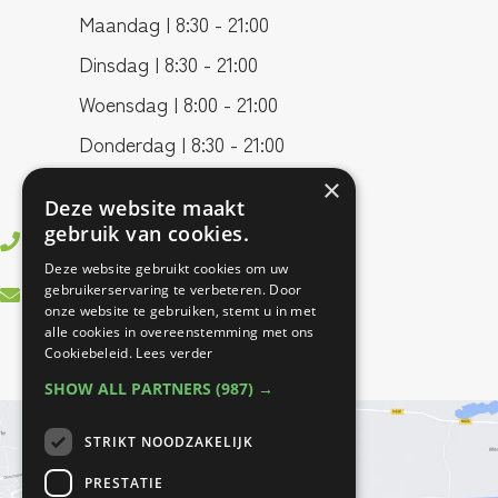
Maandag | 8:30 - 21:00
Dinsdag | 8:30 - 21:00
Woensdag | 8:00 - 21:00
Donderdag | 8:30 - 21:00
Vrijdag | 8:00 - 17:00
×
Deze website maakt
gebruik van cookies.
0499 - 37 83 55
Deze website gebruikt cookies om uw
info@bestfitfysiotherapie.nl
gebruikerservaring te verbeteren. Door
onze website te gebruiken, stemt u in met
alle cookies in overeenstemming met ons
Cookiebeleid.
Lees verder
SHOW ALL PARTNERS
(987) →
STRIKT NOODZAKELIJK
PRESTATIE