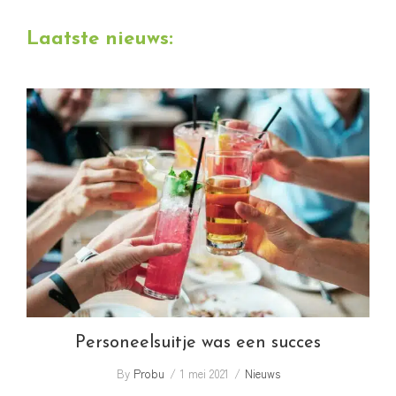
deze
Laatste nieuws:
website
Personeelsuitje was een succes
Personeelsuitje was een succes
By
Probu
1 mei 2021
Nieuws