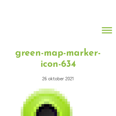
Door
Best
naar
de
Fit
hoofd
Toggle
inhoud
Fysiotherapie
green-map-marker-
icon-634
26 oktober 2021