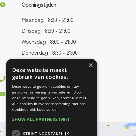
Openingstijden
Maandag | 8:30 - 21:00
Dinsdag | 8:30 - 21:00
Woensdag | 8:00 - 21:00
Donderdag | 8:30 - 21:00
Vrijdag | 8:00 - 17:00
×
Deze website maakt
gebruik van cookies.
0499 - 37 83 55
Deze website gebruikt cookies om uw
info@bestfitfysiotherapie.nl
gebruikerservaring te verbeteren. Door
onze website te gebruiken, stemt u in met
alle cookies in overeenstemming met ons
Cookiebeleid.
Lees verder
SHOW ALL PARTNERS
(987) →
STRIKT NOODZAKELIJK