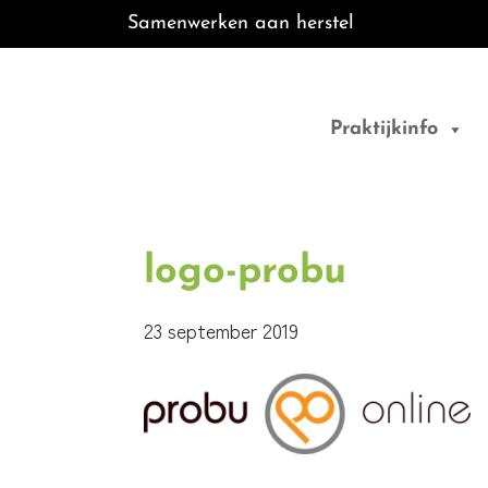
Samenwerken aan herstel
Door
Best Fit
naar
Praktijkinfo
de
Fysiotherapie
hoofd
inhoud
logo-probu
23 september 2019