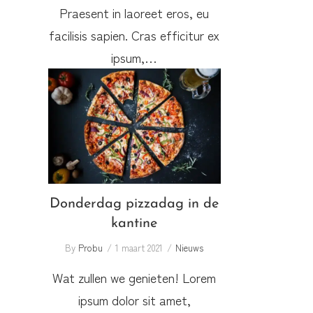
Praesent in laoreet eros, eu
facilisis sapien. Cras efficitur ex
ipsum,…
Donderdag pizzadag in de
kantine
Donderdag pizzadag in de
kantine
By
Probu
1 maart 2021
Nieuws
Wat zullen we genieten! Lorem
ipsum dolor sit amet,