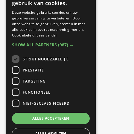
werkzaam op twee
gebruik van cookies.
locaties:
Deze website gebruikt cookies om uw
gebruikerservaring te verbeteren. Door
onze website te gebruiken, stemt u in met
Best Fit Fysiotherapie
alle cookies in overeenstemming met ons
Cookiebeleid.
Lees verder
Sporthal Naestenbest |
SHOW ALL PARTNERS
(987) →
Prinses Beatrixlaan 27 |
5684 GJ Best
STRIKT NOODZAKELIJK
PRESTATIE
B Fit Fysio
TARGETING
040 Fit |
FUNCTIONEEL
Eindhovenseweg 26 |
NIET-GECLASSIFICEERD
5683 KH Best
ALLES ACCEPTEREN
ALLES AFWIJZEN