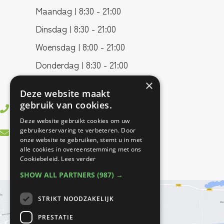
Maandag | 8:30 - 21:00
Dinsdag | 8:30 - 21:00
Woensdag | 8:00 - 21:00
Donderdag | 8:30 - 21:00
Vrijdag | 8:00 - 17:00
×
Deze website maakt
gebruik van cookies.
0499 - 37 83 55
Deze website gebruikt cookies om uw
info@bestfitfysiotherapie.nl
gebruikerservaring te verbeteren. Door
onze website te gebruiken, stemt u in met
alle cookies in overeenstemming met ons
Cookiebeleid.
Lees verder
SHOW ALL PARTNERS
(987) →
STRIKT NOODZAKELIJK
PRESTATIE