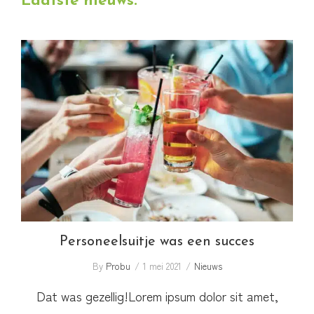
Laatste nieuws:
website
Personeelsuitje was een succes
Personeelsuitje was een succes
By
Probu
1 mei 2021
Nieuws
Dat was gezellig!Lorem ipsum dolor sit amet,