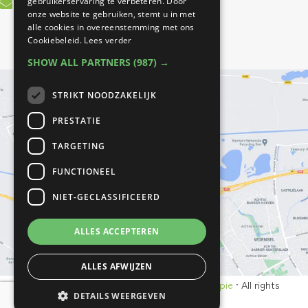
info@bestfitfysiotherapie.nl
gebruikerservaring te verbeteren. Door
onze website te gebruiken, stemt u in met
alle cookies in overeenstemming met ons
Cookiebeleid.
Lees verder
SHOW ALL PARTNERS
(987) →
STRIKT NOODZAKELIJK
PRESTATIE
TARGETING
FUNCTIONEEL
NIET-GECLASSIFICEERD
ALLES ACCEPTEREN
ALLES AFWIJZEN
© Copyright 2021 - 2026
Best Fit Fysiotherapie
· All rights
DETAILS WEERGEVEN
reserved