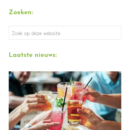
Zoeken:
Zoek
op
deze
Laatste nieuws:
website
Personeelsuitje was een succes