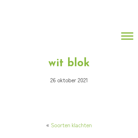
Door
Best
naar
de
Fit
hoofd
Toggle
inhoud
Fysiotherapie
wit blok
26 oktober 2021
«
Soorten klachten