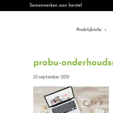
Samenwerken aan herstel
Door
Best Fit
naar
Praktijkinfo
de
Fysiotherapie
hoofd
inhoud
probu-onderhoud
23 september 2019