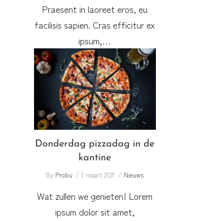
Praesent in laoreet eros, eu
facilisis sapien. Cras efficitur ex
ipsum,…
Donderdag pizzadag in de
kantine
Donderdag pizzadag in de
kantine
By
Probu
1 maart 2021
Nieuws
Wat zullen we genieten! Lorem
ipsum dolor sit amet,