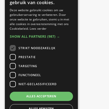
werkzaam op twee
gebruik van cookies.
locaties:
Deze website gebruikt cookies om uw
gebruikerservaring te verbeteren. Door
onze website te gebruiken, stemt u in met
Best Fit Fysiotherapie
alle cookies in overeenstemming met ons
Cookiebeleid.
Lees verder
Sporthal Naestenbest |
SHOW ALL PARTNERS
(987) →
Prinses Beatrixlaan 27 |
5684 GJ Best
STRIKT NOODZAKELIJK
PRESTATIE
B Fit Fysio
TARGETING
040 Fit |
FUNCTIONEEL
Eindhovenseweg 26 |
NIET-GECLASSIFICEERD
5683 KH Best
ALLES ACCEPTEREN
ALLES AFWIJZEN