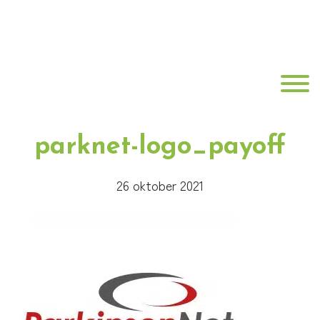
Door
Best
naar
de
Fit
hoofd
Toggle
inhoud
Fysiotherapie
parknet-logo_payoff
26 oktober 2021