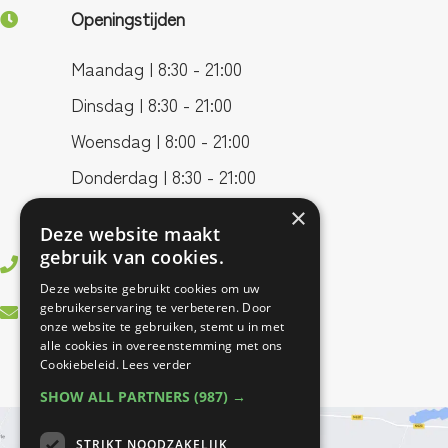
Openingstijden
Maandag | 8:30 - 21:00
Dinsdag | 8:30 - 21:00
Woensdag | 8:00 - 21:00
Donderdag | 8:30 - 21:00
Vrijdag | 8:00 - 17:00
×
Deze website maakt
gebruik van cookies.
0499 - 37 83 55
Deze website gebruikt cookies om uw
info@bestfitfysiotherapie.nl
gebruikerservaring te verbeteren. Door
onze website te gebruiken, stemt u in met
alle cookies in overeenstemming met ons
Cookiebeleid.
Lees verder
SHOW ALL PARTNERS
(987) →
STRIKT NOODZAKELIJK