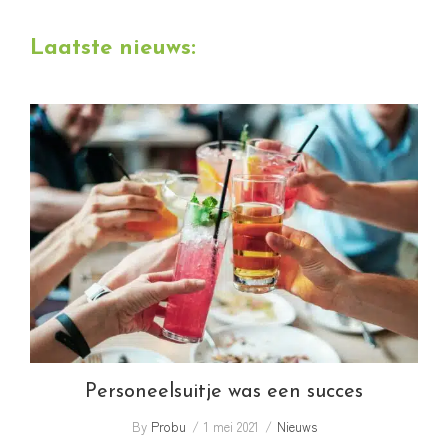
deze
Laatste nieuws:
website
Personeelsuitje was een succes
Personeelsuitje was een succes
By
Probu
1 mei 2021
Nieuws